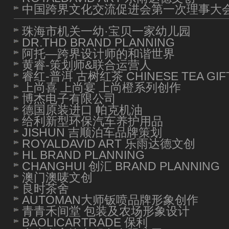
中国跨界文化交流促进会第一次理事大
珠海市机关一幼·宝贝一家幼儿园
DR.THD BRAND PLANNING
阿托—跨界设计师的和谐世界
黄睿-策划师&联合运营人
睿红-普洱 古树红茶 CHINESE TEA GIF
上尚喜 上尚宴 上尚橙系列创作
博杰电子有限公司
德国原装进口 帕克机油
给利新型环保汽车养护用品
JISHUN 吉顺泊车品牌策划
ROYALDAVID ART 乐雨达德文创
HL BRAND PLANNING
CHANGHUI 创汇 BRAND PLANNING
澳门澳唛文创
良时茶舍
AUTOMAN大师钣喷品牌形象创作
青青禾间堂 包装及农场形象设计
BAOLICARTRADE 保利