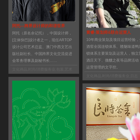
阿托—跨界设计师的和谐世界
黄睿-策划师&联合运营人
阿托（原名余记托），中国设计师，
10年商业策划及项目运营经验，
[立体快巴]设计者之一，现任ARTOP
酒窖全国连锁体系、赣魅味道鸭
设计公司艺术总监、澳门中西文艺出
锁体系主要策划及运营人，独立
版社副社长、中国跨界文化交流促进
酒庄天下、微醺之夜等品牌活动
会常务理事及副秘书长……
运营管理的文字控。
文化禅品
,
时尚/消费服务业
,
包装
,
艺术
类出版
,
日志
文化禅品
,
时尚/消费服务业
,
日志