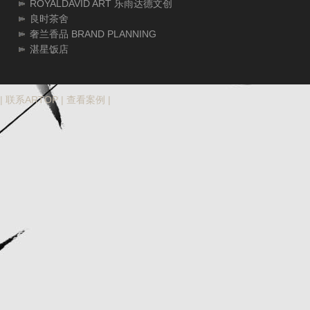
ROYALDAVID ART 乐雨达德文创
良时茶舍
奢兰香品 BRAND PLANNING
湛星饭店
|
联系ARTOP
|
查看案例
|