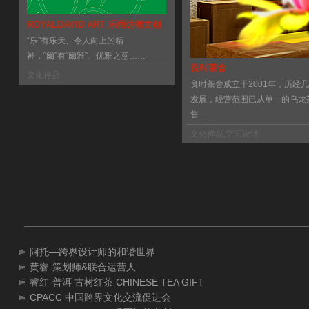
ROYALDAVID ART 乐雨达德文创
“乐”有乐天、令人向上的精
神，“爾”有“爾雅”、优雅之意……
良时茶舍
文化禅品
良时茶舍成立于2001年，历经
发展，经营范围已从单一的乌龙
售……
文化禅品
,
空间设计
阿托—跨界设计师的和谐世界
黄睿-策划师&联合运营人
睿红-普洱 古树红茶 CHINESE TEA GIFT
CPACC 中国跨界文化交流促进会