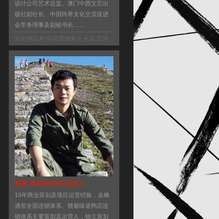
设计公司艺术总监、澳门中西文艺出
版社副社长、中国跨界文化交流促进
会常务理事及副秘书长……
文化禅品
,
时尚/消费服务业
,
包装
,
艺术
类出版
,
日志
黄睿-策划师&联合运营人
10年商业策划及项目运营经验，金橡
酒窖全国连锁体系、赣魅味道鸭店连
锁体系主要策划及运营人，独立策划