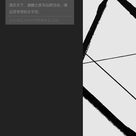
酒庄天下、微醺之夜等品牌活动，懂
运营管理的文字控。
文化禅品
,
时尚/消费服务业
,
日志