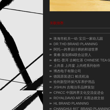
关联推荐
珠海市机关一幼·宝贝一家幼儿园
DR.THD BRAND PLANNING
阿托—跨界设计师的和谐世界
黄睿-策划师&联合运营人
睿红-普洱 古树红茶 CHINESE TEA G
上尚喜 上尚宴 上尚橙系列创作
博杰电子有限公司
德国原装进口 帕克机油
给利新型环保汽车养护用品
JISHUN 吉顺泊车品牌策划
CPACC 中国跨界文化交流促进会
ROYALDAVID ART 乐雨达德文创
HL BRAND PLANNING
CHANGHUI 创汇 BRAND PLANNIN