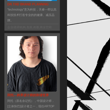
DR.THD BRAND PLANNING
“technology”意为科技，天睿---即以高
科技技术打造专业的的健康、减压品
牌。
企业/政府机构
,
包装
,
画册
,
商业空间
阿托—跨界设计师的和谐世界
阿托（原名余记托），中国设计师，
[立体快巴]设计者之一，现任ARTOP