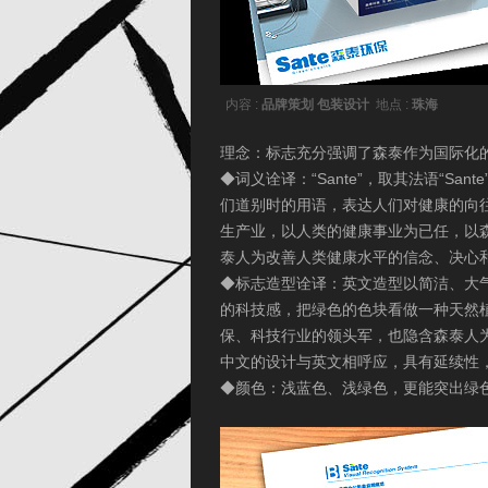
内容 :
品牌策划 包装设计
地点 :
珠海
理念：标志充分强调了森泰作为国际化
◆词义诠译：“Sante”，取其法语“S
们道别时的用语，表达人们对健康的向
生产业，以人类的健康事业为已任，以森
泰人为改善人类健康水平的信念、决心
◆标志造型诠译：英文造型以简洁、大气
的科技感，把绿色的色块看做一种天然
保、科技行业的领头军，也隐含森泰人
中文的设计与英文相呼应，具有延续性
◆颜色：浅蓝色、浅绿色，更能突出绿