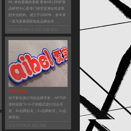
HL-来自香港的美丽 香港HELEN护肤
品研究中心是专门研究亚洲女性皮肤
的专业机构。成立于2000年，多年来
一直与多家国际知名品牌合作……
时尚/消费服务业
,
包装
,
画册
,
摄影
AIBEL爱宝
对于新生源公司的品牌开发，ARTOP
亚特采取“3+3+3”的模式进行综合开
发，3=品牌起名；3=品牌标识；3=品
牌用色。
企业/政府机构
,
包装
,
画册