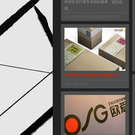
科技技术打造专业的的健康、减压品
牌。
企业/政府机构
,
包装
,
画册
,
商业空间
青青禾间堂 包装及农场形象设计
包装
,
摄影
,
日志