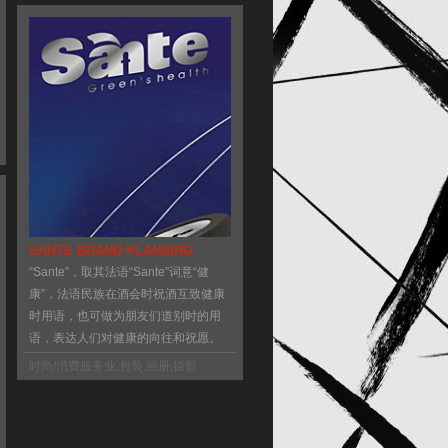
SANTE BRAND PLANNING
“Sante”，取其法语“Sante”词意“健
康”，法语民族在酒会时祝酒互致健康
时用语，也可做为朋友们道别时的用
语，表达人们对健康的向往和祝愿。
时尚/消费服务业
,
包装
,
画册
,
摄影