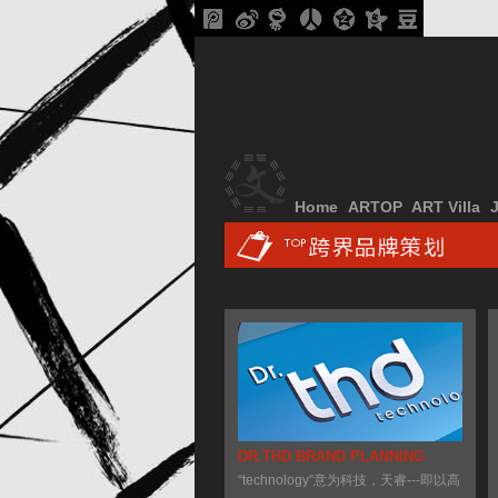
Home
ARTOP
ART Villa
DR.THD BRAND PLANNING
“technology”意为科技，天睿---即以高