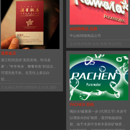
哈哇啦饰品 品牌
中山哈哇啦饰品公司
企业/政府机构
,
包装
,
画册
,
商业空间
湛星饭店
湛江民间流传“卖田卖地，吃马友
鼻”；“年年有余，餐餐有鱼”的说法，
可谓无鱼不欢。在烹饪上多以白
切……
文化禅品
,
时尚/消费服务业
,
包装
,
摄影
PACHEN 百纯
喝好水!健康第一步 (代用文字) 木炭可
以增加水的矿物质，遮挡电磁波辐
射。由于木炭中含有丰富的矿物质，