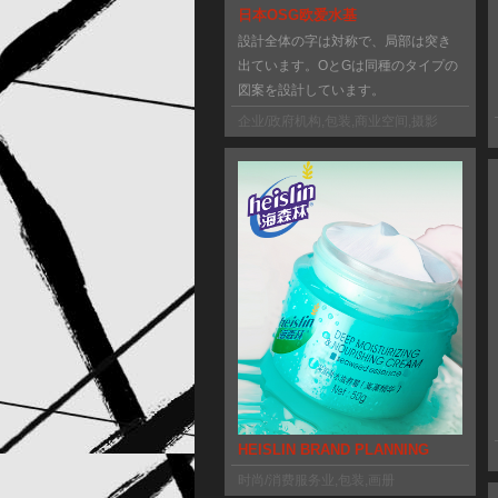
日本OSG欧爱水基
設計全体の字は対称で、局部は突き
出ています。OとGは同種のタイプの
図案を設計しています。
企业/政府机构
,
包装
,
商业空间
,
摄影
HEISLIN BRAND PLANNING
时尚/消费服务业
,
包装
,
画册