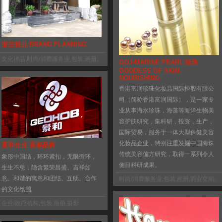
奢兰香品 BRAND PLANNING
文化禅品
,
时尚/消费服务业
,
包装
,
画册
,
GOJ-MARINE PEARL 珍珠
空间设计
,
摄影
GODDESS OF SKIN-
NOURISHING
香港富润珍珠化妆品国际控股有限公
司（简称香港富润国际），是一家专
业从事海水珍珠，海藻等海洋生物美
容护肤研究，集科研，投资，生产，
国际贸易，服务于一体大型保健美容
化妆品企业，特别注重发掘中国南珠
景和企业 香巢品牌
传统美容偏方研究，取得一系列令人
象形中国结，环环紧扣，无限循环，
侧目科研成果。
生生不息，隐含繁荣昌盛、吉祥如
意、和谐的寓意和团结、互助、合作
时尚/消费服务业
,
包装
,
画册
,
商业空间
,
摄影
的文化氛围
企业/政府机构
,
包装
,
画册
,
摄影