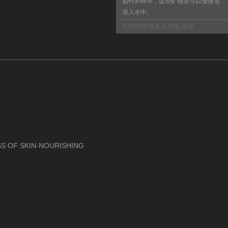
如钙和钾等，这些矿物质可以慢慢地
溶入水中。
时尚/消费服务业
,
包装
,
画册
S OF SKIN-NOURISHING