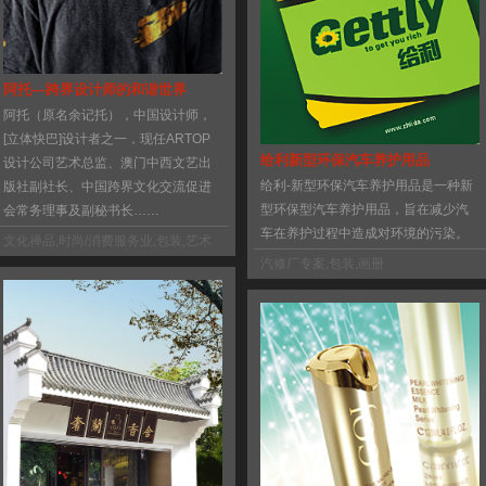
阿托—跨界设计师的和谐世界
阿托（原名余记托），中国设计师，
[立体快巴]设计者之一，现任ARTOP
给利新型环保汽车养护用品
设计公司艺术总监、澳门中西文艺出
给利-新型环保汽车养护用品是一种新
版社副社长、中国跨界文化交流促进
型环保型汽车养护用品，旨在减少汽
会常务理事及副秘书长……
车在养护过程中造成对环境的污染。
文化禅品
,
时尚/消费服务业
,
包装
,
艺术
类出版
,
日志
汽修厂专案
,
包装
,
画册