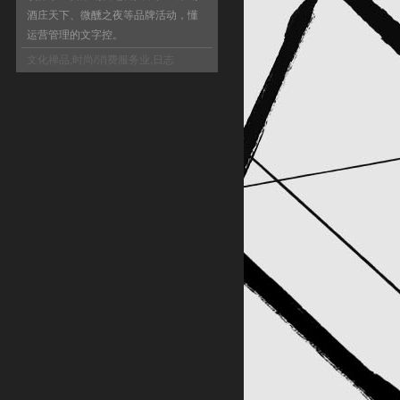
酒庄天下、微醺之夜等品牌活动，懂
运营管理的文字控。
文化禅品
,
时尚/消费服务业
,
日志