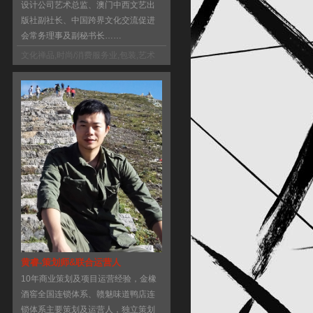
设计公司艺术总监、澳门中西文艺出
版社副社长、中国跨界文化交流促进
会常务理事及副秘书长……
文化禅品
,
时尚/消费服务业
,
包装
,
艺术
类出版
,
日志
黄睿-策划师&联合运营人
10年商业策划及项目运营经验，金橡
酒窖全国连锁体系、赣魅味道鸭店连
锁体系主要策划及运营人，独立策划