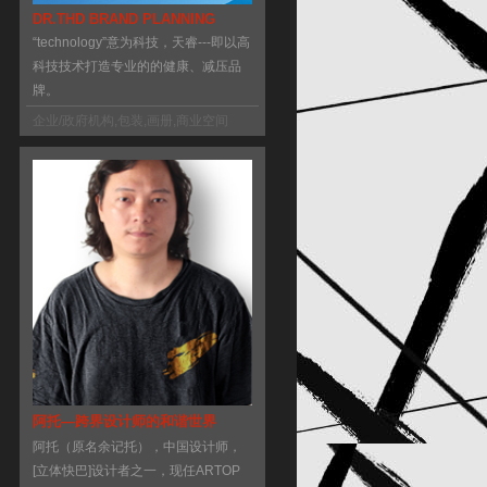
DR.THD BRAND PLANNING
“technology”意为科技，天睿---即以高
科技技术打造专业的的健康、减压品
牌。
企业/政府机构
,
包装
,
画册
,
商业空间
阿托—跨界设计师的和谐世界
阿托（原名余记托），中国设计师，
[立体快巴]设计者之一，现任ARTOP