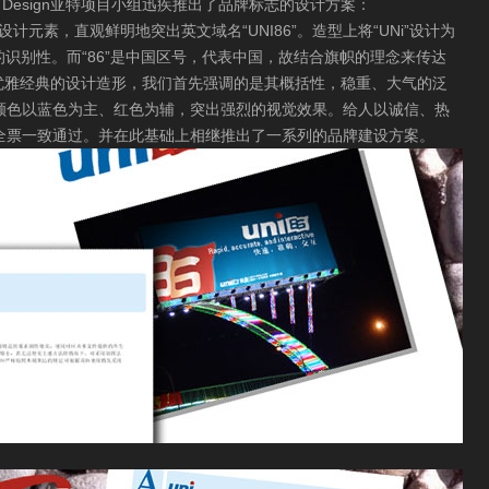
op Design亚特项目小组迅疾推出了品牌标志的设计方案：
6”为主要设计元素，直观鲜明地突出英文域名“UNI86”。造型上将“UNi”设计为
的识别性。而“86”是中国区号，代表中国，故结合旗帜的理念来传达
。优雅经典的设计造形，我们首先强调的是其概括性，稳重、大气的泛
颜色以蓝色为主、红色为辅，突出强烈的视觉效果。给人以诚信、热
全票一致通过。并在此基础上相继推出了一系列的品牌建设方案。