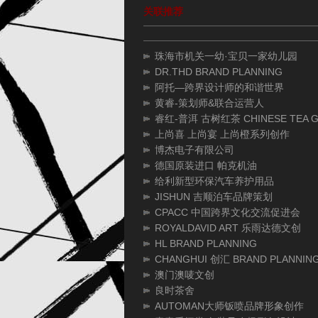
关联推荐
珠海市机关一幼·宝贝一家幼儿园
DR.THD BRAND PLANNING
阿托—跨界设计师的和谐世界
黄睿-策划师&联合运营人
睿红-普洱 古树红茶 CHINESE TEA G
上尚喜 上尚宴 上尚橙系列创作
博杰电子有限公司
德国原装进口 帕克机油
给利新型环保汽车养护用品
JISHUN 吉顺泊车品牌策划
CPACC 中国跨界文化交流促进会
ROYALDAVID ART 乐雨达德文创
HL BRAND PLANNING
CHANGHUI 创汇 BRAND PLANNIN
澳门澳唛文创
良时茶舍
AUTOMAN大师钣喷品牌形象创作