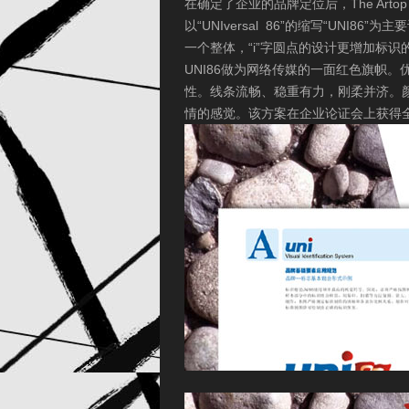
在确定了企业的品牌定位后，The Art
以“UNIversal 86”的缩写“UNI8
一个整体，“i”字圆点的设计更增加标识
UNI86做为网络传媒的一面红色旗帜
性。线条流畅、稳重有力，刚柔并济。
情的感觉。该方案在企业论证会上获得