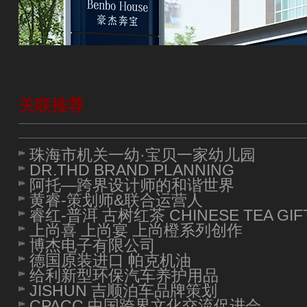
关联推荐
珠海市机关一幼·宝贝一家幼儿园
DR.THD BRAND PLANNING
阿托—跨界设计师的和谐世界
黄睿-策划师&联合运营人
睿红-普洱 古树红茶 CHINESE TEA GIF
上尚喜 上尚宴 上尚橙系列创作
博杰电子有限公司
德国原装进口 帕克机油
给利新型环保汽车养护用品
JISHUN 吉顺泊车品牌策划
CPACC 中国跨界文化交流促进会