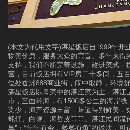
(本文为代用文字)湛星饭店自1999年
物美价廉，服务大众的宗旨。多年来得
支持，我们不断完善设施，改进菜式，
营，目前饭店拥有VIP房二十多间，五
位处香洲888商业街，闹中取静，环境
湛星饭店以粤菜中的湛江菜为主，湛江
市，三面环海，有1500多公里的海岸
染少，海产资源丰富，味道特别鲜美，
蚝仔、白蚬、海哲皮等等。湛江民间流
鼻”；“年年有余，餐餐有鱼”的说法，