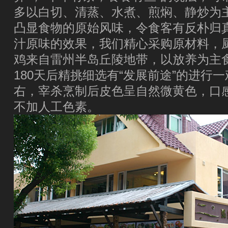
多以白切、清蒸、水煮、煎焖、静炒为
凸显食物的原始风味，令食客有反朴归
汁原味的效果，我们精心采购原材料，
鸡来自雷州半岛丘陵地带，以放养为主
180天后精挑细选有“发展前途”的进行
右，宰杀烹制后皮色呈自然微黄色，口
不加人工色素。