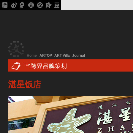
Home
ARTOP
ART Villa
Journal
湛星饭店