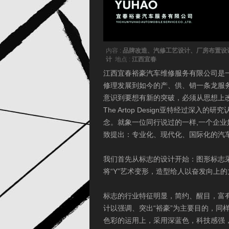
内容 :
品牌改造、汽修工艺设计、厂房布置设
计
地点 :
江西宜春
江西宜春裕豪汽车维修服务有限公司是
修理发展到如今的产、供、销一条龙服
意识到要想有新的突破，必须从思想上
The Artop Design亚特经过
念。就象一位同行说过的一样,一个企
致提出：专业化、现代化、国际化的汽
我们首先从标志的设计开始：图形标志采用
将“Y”艺术变形，造型给人以奋发向上
标志的行业特征明显，简约、醒目，富
计以强调、突出“裕豪”为主要目的，同
色彩的运用上，采用深蓝色，科技感强