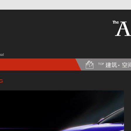
nal
G