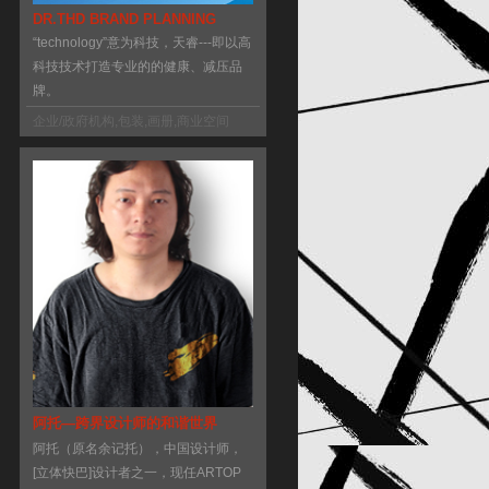
DR.THD BRAND PLANNING
“technology”意为科技，天睿---即以高
科技技术打造专业的的健康、减压品
牌。
企业/政府机构
,
包装
,
画册
,
商业空间
阿托—跨界设计师的和谐世界
阿托（原名余记托），中国设计师，
[立体快巴]设计者之一，现任ARTOP