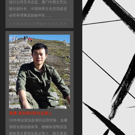
设计公司艺术总监、澳门中西文艺出
版社副社长、中国跨界文化交流促进
会常务理事及副秘书长……
文化禅品
,
时尚/消费服务业
,
包装
,
艺术
类出版
,
日志
黄睿-策划师&联合运营人
10年商业策划及项目运营经验，金橡
酒窖全国连锁体系、赣魅味道鸭店连
锁体系主要策划及运营人，独立策划