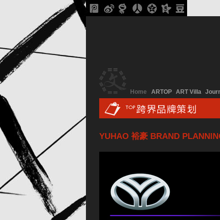
Home
ARTOP
ART Villa
Jour
YUHAO 裕豪 BRAND PLANNIN