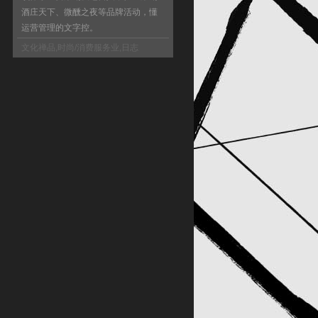
酒庄天下、微醺之夜等品牌活动，懂
运营管理的文字控。
文化禅品
,
时尚/消费服务业
,
日志