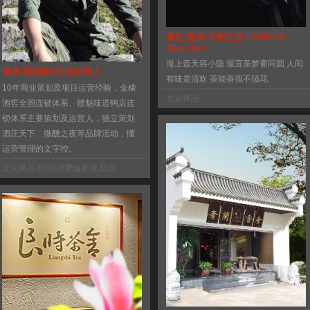
睿红-普洱 古树红茶 CHINESE
TEA GIFT
海上壶天容小隐 最宜茶梦斋同圆 人间
黄睿-策划师&联合运营人
有味是清欢 茶能香我不须花
10年商业策划及项目运营经验，金橡
文化禅品
酒窖全国连锁体系、赣魅味道鸭店连
锁体系主要策划及运营人，独立策划
酒庄天下、微醺之夜等品牌活动，懂
运营管理的文字控。
文化禅品
,
时尚/消费服务业
,
日志