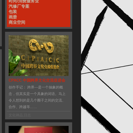
时尚/消费服务业
汽修厂专案
包装
画册
商业空间
CPACC 中国跨界文化交流促进会
创作手记： 跨界---是一个抽象的概
念，但其实是一个具象的词语。马上
令人想到的是几个圈子之间的交流、
合作、跨越等……
文化禅品
,
日志