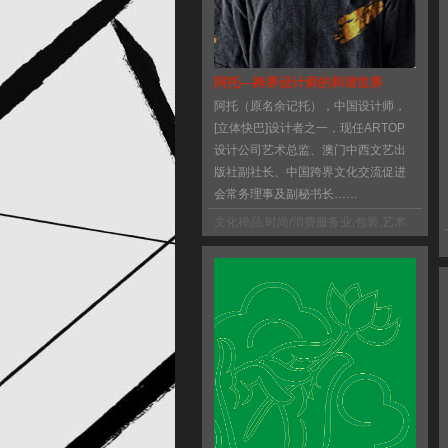
阿托—跨界设计师的和谐世界
阿托（原名余记托），中国设计师，
[立体快巴]设计者之一，现任ARTOP
设计公司艺术总监、澳门中西文艺出
版社副社长、中国跨界文化交流促进
会常务理事及副秘书长……
文化禅品
,
时尚/消费服务业
,
包装
,
艺术
类出版
,
日志