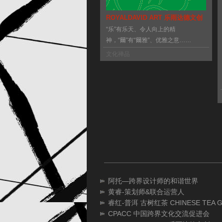
ROYALDAVID ART 乐雨达德文创
“乐”有乐天、令人向上的精
神，“爾”有“爾雅”、优雅之意……
文化禅品
阿托—跨界设计师的和谐世界
黄睿-策划师&联合运营人
睿红-普洱 古树红茶 CHINESE TEA G
CPACC 中国跨界文化交流促进会