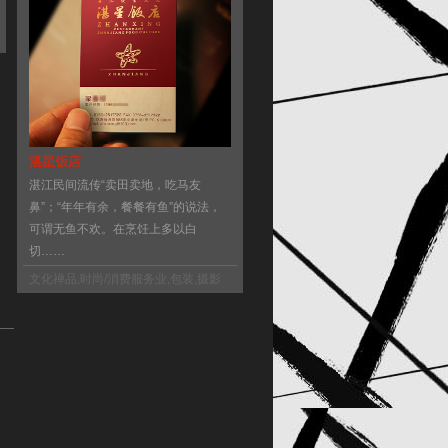
湛星饭店
湛江民间流传“卖田卖地，吃马友
鼻”；“年年有余，餐餐有鱼”的说法，
可谓无鱼不欢。在烹饪上多以白
切……
文化禅品
,
时尚/消费服务业
,
包装
,
摄影