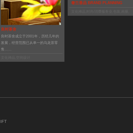
奢兰香品 BRAND PLANNING
文化禅品
,
时尚/消费服务业
,
包装
,
画册
,
空间设计
,
摄影
良时茶舍
良时茶舍成立于2001年，历经几年的
发展，经营范围已从单一的乌龙茶零
售……
文化禅品
,
空间设计
IFT