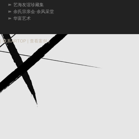
艺海友谊珍藏集
余氏宗亲会·余风采堂
华富艺术
|
联系ARTOP
|
查看案例
|