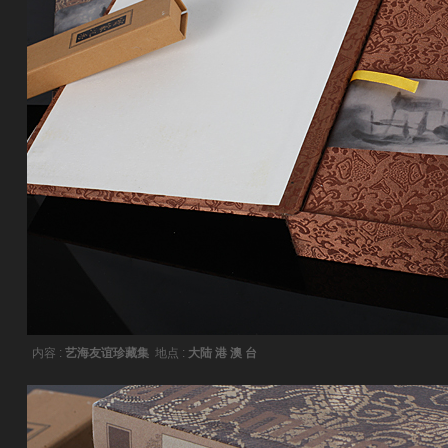
内容 :
艺海友谊珍藏集
地点 :
大陆 港 澳 台